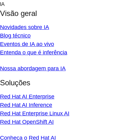
Skip
IA
to
Visão geral
content
Novidades sobre IA
Blog técnico
Eventos de IA ao vivo
Entenda o que é inferência
Nossa abordagem para IA
Soluções
Red Hat AI Enterprise
Red Hat AI Inference
Red Hat Enterprise Linux AI
Red Hat OpenShift AI
Conheça o Red Hat AI