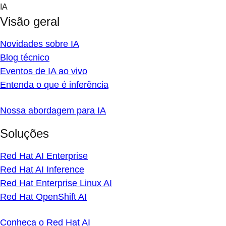
Skip
IA
to
Visão geral
content
Novidades sobre IA
Blog técnico
Eventos de IA ao vivo
Entenda o que é inferência
Nossa abordagem para IA
Soluções
Red Hat AI Enterprise
Red Hat AI Inference
Red Hat Enterprise Linux AI
Red Hat OpenShift AI
Conheça o Red Hat AI