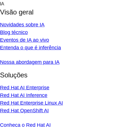
Skip
IA
to
Visão geral
content
Novidades sobre IA
Blog técnico
Eventos de IA ao vivo
Entenda o que é inferência
Nossa abordagem para IA
Soluções
Red Hat AI Enterprise
Red Hat AI Inference
Red Hat Enterprise Linux AI
Red Hat OpenShift AI
Conheça o Red Hat AI