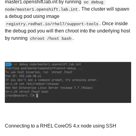
master1.openshift.lab.int by running
oc debug 
. The cluster will spawn
node/master1.openshift.lab.int
a debug pod using image
.
Once inside
registry.redhat.io/rhel7/support-tools
the debug pod you will then chroot into the underlying host
by running
.
chroot /host bash
Connecting to a RHEL CoreOS 4.x node using SSH