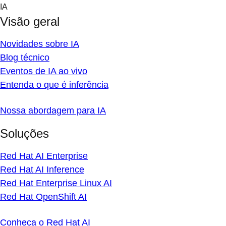
Skip
IA
to
Visão geral
content
Novidades sobre IA
Blog técnico
Eventos de IA ao vivo
Entenda o que é inferência
Nossa abordagem para IA
Soluções
Red Hat AI Enterprise
Red Hat AI Inference
Red Hat Enterprise Linux AI
Red Hat OpenShift AI
Conheça o Red Hat AI