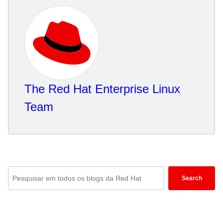
The Red Hat Enterprise Linux
Team
Enter
Search
keywords
here
to