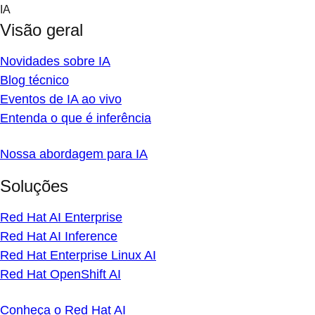
Skip
IA
to
Visão geral
content
Novidades sobre IA
Blog técnico
Eventos de IA ao vivo
Entenda o que é inferência
Nossa abordagem para IA
Soluções
Red Hat AI Enterprise
Red Hat AI Inference
Red Hat Enterprise Linux AI
Red Hat OpenShift AI
Conheça o Red Hat AI