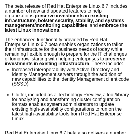
The beta release of
Red Hat Enterprise Linux 6.
7
includes
a number of
new and updated features
to
help
organizations
preserve
investment
s
in existing
infrastructure
,
bolster security, stability, and
system
s
management/
monitoring
capabilities
, and
embrace the
latest Linux innovations
.
The
enhanced functionality
provided
by
Red Hat
Enterprise Linux 6.7
beta
enables
organizations to tailor
their infrastructure for the business needs of today while
remaining flexible enough to prepare for the
IT
challenges
of tomorrow,
starting with helping enterprises to
preserve
investments in existing infrastructure
. These include:
Increased interoperability with Active Directory and
Identity Management servers through the addition of
new capabilities to the Identity Management client code
(SSSD).
Clufter, included as a Technology Preview, a tool/library
for analyzing and transforming cluster configuration
formats enables system administrators to update
existing high-availability configurations to run on the
latest high-availability tools from Red Hat Enterprise
Linux.
Red Hat Enterprise Linux 6.7 beta also delivers a number