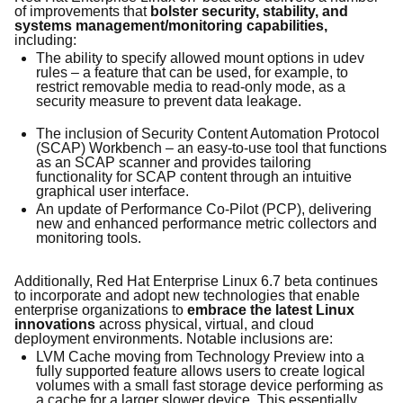
of improvements that
bolster security, stability, and
system
s
management/
monitoring
capabilities,
including:
The ability to specify allowed mount options in udev
rules – a feature that can be used, for example, to
restrict removable media to read-only mode, as a
security measure to prevent data leakage.
The inclusion of Security Content Automation Protocol
(SCAP) Workbench – an easy-to-use tool that functions
as an SCAP scanner and provides tailoring
functionality for SCAP content through an intuitive
graphical user interface.
An update of Performance Co-Pilot (PCP), delivering
new and enhanced performance metric collectors and
monitoring tools.
Additionally, Red Hat Enterprise Linux 6.7 beta continues
to incorporate and adopt new technologies that enable
enterprise organizations to
embrace the latest Linux
innovations
across physical, virtual, and cloud
deployment environments.
Notable inclusions
are
:
LVM
C
ache
moving
from Technology Preview into
a
full
y
support
ed feature
allows
users to create logical
volumes with a small fast
storage
device performing as
a cache for a larger slower device.
This
essentially