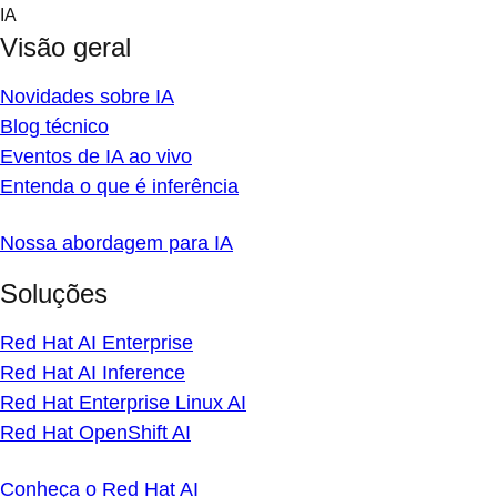
Skip
IA
to
Visão geral
content
Novidades sobre IA
Blog técnico
Eventos de IA ao vivo
Entenda o que é inferência
Nossa abordagem para IA
Soluções
Red Hat AI Enterprise
Red Hat AI Inference
Red Hat Enterprise Linux AI
Red Hat OpenShift AI
Conheça o Red Hat AI