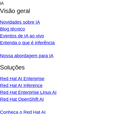
Skip
IA
to
Visão geral
content
Novidades sobre IA
Blog técnico
Eventos de IA ao vivo
Entenda o que é inferência
Nossa abordagem para IA
Soluções
Red Hat AI Enterprise
Red Hat AI Inference
Red Hat Enterprise Linux AI
Red Hat OpenShift AI
Conheça o Red Hat AI