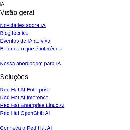
Skip
IA
to
Visão geral
content
Novidades sobre IA
Blog técnico
Eventos de IA ao vivo
Entenda o que é inferência
Nossa abordagem para IA
Soluções
Red Hat AI Enterprise
Red Hat AI Inference
Red Hat Enterprise Linux AI
Red Hat OpenShift AI
Conheça o Red Hat AI