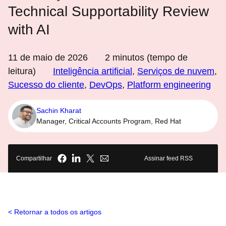
Technical Supportability Review
with AI
11 de maio de 2026
2
minutos (tempo de
leitura)
Inteligência artificial
,
Serviços de nuvem
,
Sucesso do cliente
,
DevOps
,
Platform engineering
Sachin Kharat
Manager, Critical Accounts Program, Red Hat
Compartilhar
Assinar feed RSS
Retornar a todos os artigos