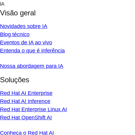
Skip
IA
to
Visão geral
content
Novidades sobre IA
Blog técnico
Eventos de IA ao vivo
Entenda o que é inferência
Nossa abordagem para IA
Soluções
Red Hat AI Enterprise
Red Hat AI Inference
Red Hat Enterprise Linux AI
Red Hat OpenShift AI
Conheça o Red Hat AI