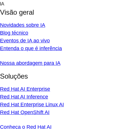
Skip
IA
to
Visão geral
content
Novidades sobre IA
Blog técnico
Eventos de IA ao vivo
Entenda o que é inferência
Nossa abordagem para IA
Soluções
Red Hat AI Enterprise
Red Hat AI Inference
Red Hat Enterprise Linux AI
Red Hat OpenShift AI
Conheça o Red Hat AI