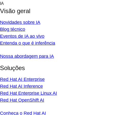
Skip
IA
to
Visão geral
content
Novidades sobre IA
Blog técnico
Eventos de IA ao vivo
Entenda o que é inferência
Nossa abordagem para IA
Soluções
Red Hat AI Enterprise
Red Hat AI Inference
Red Hat Enterprise Linux AI
Red Hat OpenShift AI
Conheça o Red Hat AI