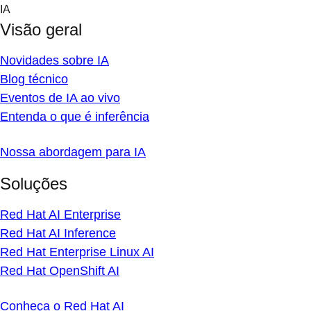
Skip
IA
to
Visão geral
content
Novidades sobre IA
Blog técnico
Eventos de IA ao vivo
Entenda o que é inferência
Nossa abordagem para IA
Soluções
Red Hat AI Enterprise
Red Hat AI Inference
Red Hat Enterprise Linux AI
Red Hat OpenShift AI
Conheça o Red Hat AI