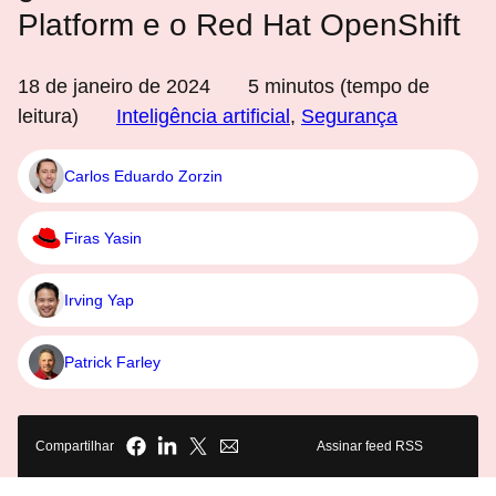
Platform e o Red Hat OpenShift
18 de janeiro de 2024
5
minutos (tempo de
leitura)
Inteligência artificial
,
Segurança
Carlos Eduardo Zorzin
Firas Yasin
Irving Yap
Patrick Farley
Compartilhar
Assinar feed RSS