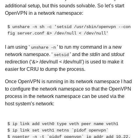
additional setup, but this sounds solvable. So let’s start
OpenVPN in a network namespace:
$ unshare -n sh -c 'setsid /usr/sbin/openvpn --con
fig server.conf &> /dev/null < /dev/null'
I am using ‘
’ to run my command in a new
unshare -n
network namespace. ‘
’ and the
stdin
and
stdout
setsid
redirection (‘&> /dev/null < /dev/null') is used to make it
easier for CRIU to dump the process.
Once OpenVPN is running in its network namespace I had
to configure the network namespace so that the OpenVPN
process in the network namespace can be used via the
host system’s network:
$ ip link add veth0 type veth peer name veth1

$ ip link set veth1 netns `pidof openvpn`

$ nsenter -n -t `pidof openvpn` ip addr add 10.22.