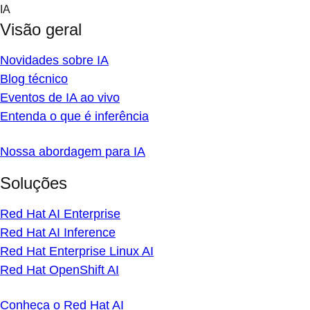
Skip
IA
to
Visão geral
content
Novidades sobre IA
Blog técnico
Eventos de IA ao vivo
Entenda o que é inferência
Nossa abordagem para IA
Soluções
Red Hat AI Enterprise
Red Hat AI Inference
Red Hat Enterprise Linux AI
Red Hat OpenShift AI
Conheça o Red Hat AI