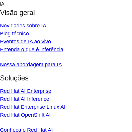
Skip
IA
to
Visão geral
content
Novidades sobre IA
Blog técnico
Eventos de IA ao vivo
Entenda o que é inferência
Nossa abordagem para IA
Soluções
Red Hat AI Enterprise
Red Hat AI Inference
Red Hat Enterprise Linux AI
Red Hat OpenShift AI
Conheça o Red Hat AI