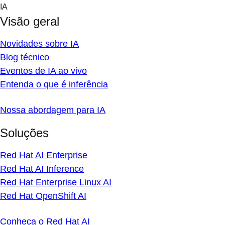
Skip
IA
to
Visão geral
content
Novidades sobre IA
Blog técnico
Eventos de IA ao vivo
Entenda o que é inferência
Nossa abordagem para IA
Soluções
Red Hat AI Enterprise
Red Hat AI Inference
Red Hat Enterprise Linux AI
Red Hat OpenShift AI
Conheça o Red Hat AI