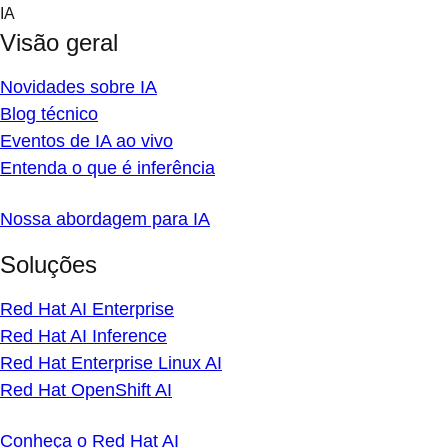
Skip
IA
to
Visão geral
content
Novidades sobre IA
Blog técnico
Eventos de IA ao vivo
Entenda o que é inferência
Nossa abordagem para IA
Soluções
Red Hat AI Enterprise
Red Hat AI Inference
Red Hat Enterprise Linux AI
Red Hat OpenShift AI
Conheça o Red Hat AI