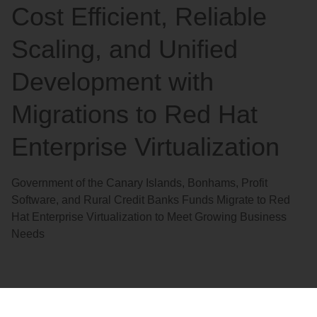
Cost Efficient, Reliable
Scaling, and Unified
Development with
Migrations to Red Hat
Enterprise Virtualization
Government of the Canary Islands, Bonhams, Profit
Software, and Rural Credit Banks Funds Migrate to Red
Hat Enterprise Virtualization to Meet Growing Business
Needs