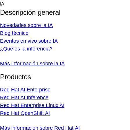
Skip
IA
to
Descripción general
content
Novedades sobre la IA
Blog técnico
Eventos en vivo sobre IA
¿Qué es la inferencia?
Más información sobre la IA
Productos
Red Hat AI Enterprise
Red Hat AI Inference
Red Hat Enterprise Linux AI
Red Hat OpenShift AI
Más información sobre Red Hat AI