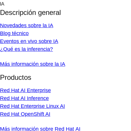
Skip
IA
to
Descripción general
content
Novedades sobre la IA
Blog técnico
Eventos en vivo sobre IA
¿Qué es la inferencia?
Más información sobre la IA
Productos
Red Hat AI Enterprise
Red Hat AI Inference
Red Hat Enterprise Linux AI
Red Hat OpenShift AI
Más información sobre Red Hat AI