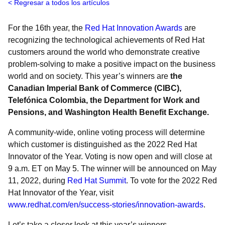
Regresar a todos los artículos
For the 16th year, the
Red Hat Innovation Awards
are
recognizing the technological achievements of Red Hat
customers around the world who demonstrate creative
problem-solving to make a positive impact on the business
world and on society. This year’s winners are
the
Canadian Imperial Bank of Commerce (CIBC),
Telefónica Colombia, the Department for Work and
Pensions, and Washington Health Benefit Exchange.
A community-wide, online voting process will determine
which customer is distinguished as the 2022 Red Hat
Innovator of the Year. Voting is now open and will close at
9 a.m. ET on May 5. The winner will be announced on May
11, 2022, during
Red Hat Summit
. To vote for the 2022 Red
Hat Innovator of the Year, visit
www.redhat.com/en/success-stories/innovation-awards
.
Let’s take a closer look at this year’s winners.