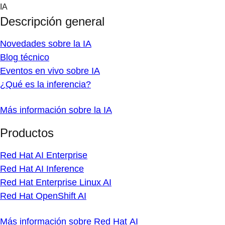
Skip
IA
to
Descripción general
content
Novedades sobre la IA
Blog técnico
Eventos en vivo sobre IA
¿Qué es la inferencia?
Más información sobre la IA
Productos
Red Hat AI Enterprise
Red Hat AI Inference
Red Hat Enterprise Linux AI
Red Hat OpenShift AI
Más información sobre Red Hat AI