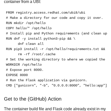
container from a UBI:
FROM registry.access.redhat.com/ubi8/ubi

# Make a directory for our code and copy it over.

RUN mkdir /opt/hello

COPY hello/* /opt/hello

# Install pip and Python requirements (and clean up).

RUN dnf -y install python3-pip && \

      dnf clean all

RUN pip3 install -r /opt/hello/requirements.txt && \

      rm -rf /root/.cache

# Set the working directory to where we copied the co
WORKDIR /opt/hello

# Expose port 8000.

EXPOSE 8000

# Run the Flask application via gunicorn.

Get to the (GitHub) Action
The container build file and Flask code already exist in my