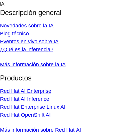
Skip
IA
to
Descripción general
content
Novedades sobre la IA
Blog técnico
Eventos en vivo sobre IA
¿Qué es la inferencia?
Más información sobre la IA
Productos
Red Hat AI Enterprise
Red Hat AI Inference
Red Hat Enterprise Linux AI
Red Hat OpenShift AI
Más información sobre Red Hat AI