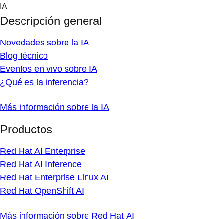
Skip
IA
to
Descripción general
content
Novedades sobre la IA
Blog técnico
Eventos en vivo sobre IA
¿Qué es la inferencia?
Más información sobre la IA
Productos
Red Hat AI Enterprise
Red Hat AI Inference
Red Hat Enterprise Linux AI
Red Hat OpenShift AI
Más información sobre Red Hat AI