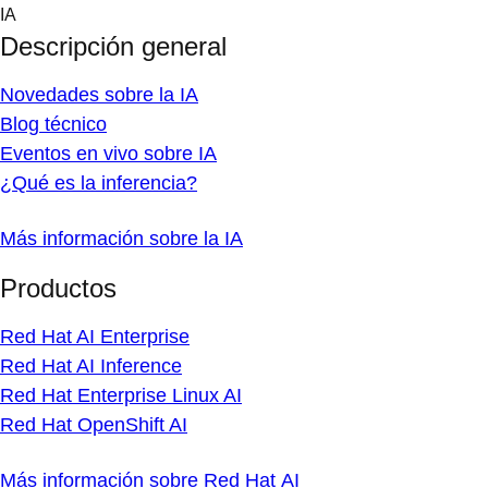
Skip
IA
to
Descripción general
content
Novedades sobre la IA
Blog técnico
Eventos en vivo sobre IA
¿Qué es la inferencia?
Más información sobre la IA
Productos
Red Hat AI Enterprise
Red Hat AI Inference
Red Hat Enterprise Linux AI
Red Hat OpenShift AI
Más información sobre Red Hat AI