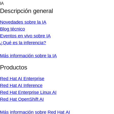
Skip
IA
to
Descripción general
content
Novedades sobre la IA
Blog técnico
Eventos en vivo sobre IA
¿Qué es la inferencia?
Más información sobre la IA
Productos
Red Hat AI Enterprise
Red Hat AI Inference
Red Hat Enterprise Linux AI
Red Hat OpenShift AI
Más información sobre Red Hat AI