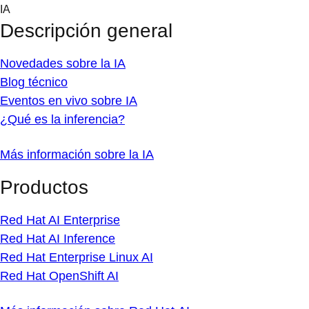
Skip
IA
to
Descripción general
content
Novedades sobre la IA
Blog técnico
Eventos en vivo sobre IA
¿Qué es la inferencia?
Más información sobre la IA
Productos
Red Hat AI Enterprise
Red Hat AI Inference
Red Hat Enterprise Linux AI
Red Hat OpenShift AI