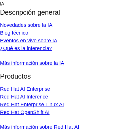
Skip
IA
to
Descripción general
content
Novedades sobre la IA
Blog técnico
Eventos en vivo sobre IA
¿Qué es la inferencia?
Más información sobre la IA
Productos
Red Hat AI Enterprise
Red Hat AI Inference
Red Hat Enterprise Linux AI
Red Hat OpenShift AI
Más información sobre Red Hat AI