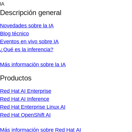
Skip
IA
to
Descripción general
content
Novedades sobre la IA
Blog técnico
Eventos en vivo sobre IA
¿Qué es la inferencia?
Más información sobre la IA
Productos
Red Hat AI Enterprise
Red Hat AI Inference
Red Hat Enterprise Linux AI
Red Hat OpenShift AI
Más información sobre Red Hat AI