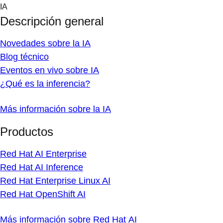
Skip
IA
to
Descripción general
content
Novedades sobre la IA
Blog técnico
Eventos en vivo sobre IA
¿Qué es la inferencia?
Más información sobre la IA
Productos
Red Hat AI Enterprise
Red Hat AI Inference
Red Hat Enterprise Linux AI
Red Hat OpenShift AI
Más información sobre Red Hat AI