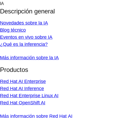
Skip
IA
to
Descripción general
content
Novedades sobre la IA
Blog técnico
Eventos en vivo sobre IA
¿Qué es la inferencia?
Más información sobre la IA
Productos
Red Hat AI Enterprise
Red Hat AI Inference
Red Hat Enterprise Linux AI
Red Hat OpenShift AI
Más información sobre Red Hat AI