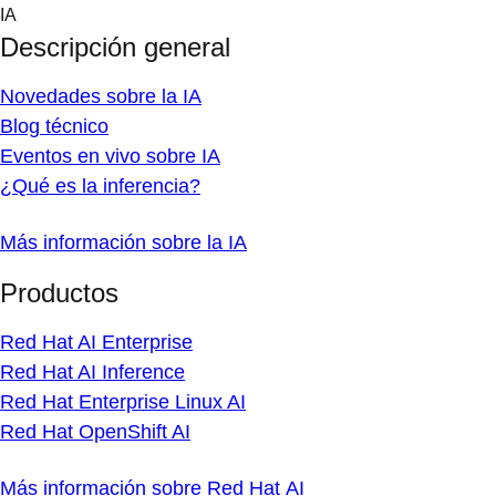
Skip
IA
to
Descripción general
content
Novedades sobre la IA
Blog técnico
Eventos en vivo sobre IA
¿Qué es la inferencia?
Más información sobre la IA
Productos
Red Hat AI Enterprise
Red Hat AI Inference
Red Hat Enterprise Linux AI
Red Hat OpenShift AI
Más información sobre Red Hat AI