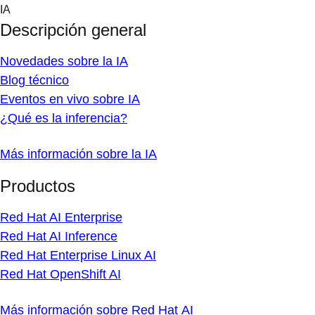
Skip
IA
to
Descripción general
content
Novedades sobre la IA
Blog técnico
Eventos en vivo sobre IA
¿Qué es la inferencia?
Más información sobre la IA
Productos
Red Hat AI Enterprise
Red Hat AI Inference
Red Hat Enterprise Linux AI
Red Hat OpenShift AI
Más información sobre Red Hat AI