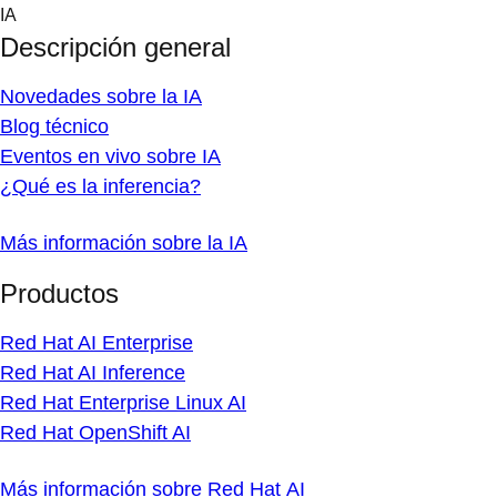
Skip
IA
to
Descripción general
content
Novedades sobre la IA
Blog técnico
Eventos en vivo sobre IA
¿Qué es la inferencia?
Más información sobre la IA
Productos
Red Hat AI Enterprise
Red Hat AI Inference
Red Hat Enterprise Linux AI
Red Hat OpenShift AI
Más información sobre Red Hat AI