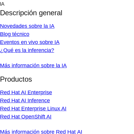
Skip
IA
to
Descripción general
content
Novedades sobre la IA
Blog técnico
Eventos en vivo sobre IA
¿Qué es la inferencia?
Más información sobre la IA
Productos
Red Hat AI Enterprise
Red Hat AI Inference
Red Hat Enterprise Linux AI
Red Hat OpenShift AI
Más información sobre Red Hat AI