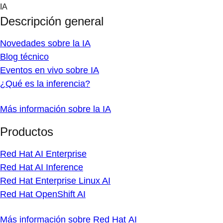
Skip
IA
to
Descripción general
content
Novedades sobre la IA
Blog técnico
Eventos en vivo sobre IA
¿Qué es la inferencia?
Más información sobre la IA
Productos
Red Hat AI Enterprise
Red Hat AI Inference
Red Hat Enterprise Linux AI
Red Hat OpenShift AI
Más información sobre Red Hat AI