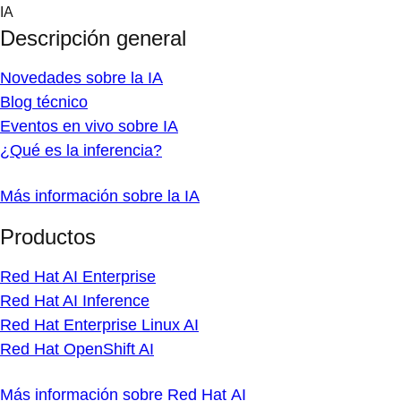
Skip
IA
to
Descripción general
content
Novedades sobre la IA
Blog técnico
Eventos en vivo sobre IA
¿Qué es la inferencia?
Más información sobre la IA
Productos
Red Hat AI Enterprise
Red Hat AI Inference
Red Hat Enterprise Linux AI
Red Hat OpenShift AI
Más información sobre Red Hat AI