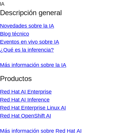
Skip
IA
to
Descripción general
content
Novedades sobre la IA
Blog técnico
Eventos en vivo sobre IA
¿Qué es la inferencia?
Más información sobre la IA
Productos
Red Hat AI Enterprise
Red Hat AI Inference
Red Hat Enterprise Linux AI
Red Hat OpenShift AI
Más información sobre Red Hat AI