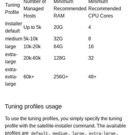
Number of
Minimum
Minimum
Tuning
Managed
Recommended
Recommended
Profile
Hosts
RAM
CPU Cores
Installer
Up to 5k
20G
4
default
medium
5k-10k
32G
8
large
10k-20k
64G
16
extra-
20k-60k
128G
32
large
extra-
extra-
60k+
256G+
48+
large
Tuning profiles usage
To use the tuning profiles, you simply specify the tuning
profile with the satellite-installer command. The available
profiles are
,
,
,
,
default
medium
large
extra-large