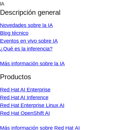
Skip
IA
to
Descripción general
content
Novedades sobre la IA
Blog técnico
Eventos en vivo sobre IA
¿Qué es la inferencia?
Más información sobre la IA
Productos
Red Hat AI Enterprise
Red Hat AI Inference
Red Hat Enterprise Linux AI
Red Hat OpenShift AI
Más información sobre Red Hat AI