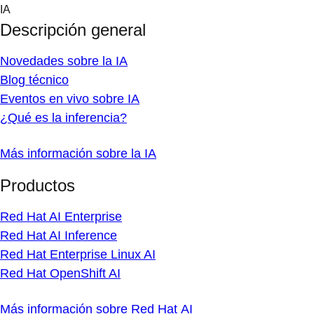
Skip
IA
to
Descripción general
content
Novedades sobre la IA
Blog técnico
Eventos en vivo sobre IA
¿Qué es la inferencia?
Más información sobre la IA
Productos
Red Hat AI Enterprise
Red Hat AI Inference
Red Hat Enterprise Linux AI
Red Hat OpenShift AI
Más información sobre Red Hat AI