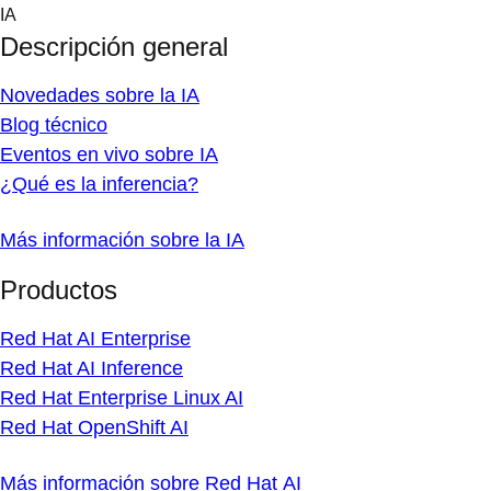
Skip
IA
to
Descripción general
content
Novedades sobre la IA
Blog técnico
Eventos en vivo sobre IA
¿Qué es la inferencia?
Más información sobre la IA
Productos
Red Hat AI Enterprise
Red Hat AI Inference
Red Hat Enterprise Linux AI
Red Hat OpenShift AI
Más información sobre Red Hat AI