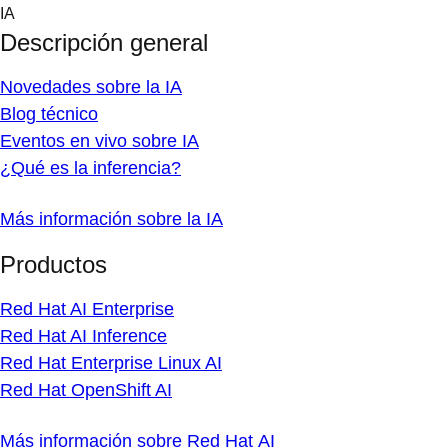
Skip
IA
to
Descripción general
content
Novedades sobre la IA
Blog técnico
Eventos en vivo sobre IA
¿Qué es la inferencia?
Más información sobre la IA
Productos
Red Hat AI Enterprise
Red Hat AI Inference
Red Hat Enterprise Linux AI
Red Hat OpenShift AI
Más información sobre Red Hat AI