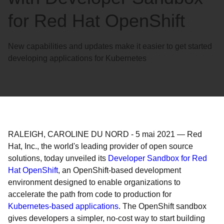
for Red Hat OpenShift
New capabilities and updates make it easier to get started
developing applications for Kubernetes
RALEIGH, CAROLINE DU NORD
-
5 mai 2021
—
Red
Hat, Inc., the world's leading provider of open source
solutions, today unveiled its
Developer Sandbox for Red
Hat OpenShift
, an OpenShift-based development
environment designed to enable organizations to
accelerate the path from code to production for
Kubernetes-based applications
. The OpenShift sandbox
gives developers a simpler, no-cost way to start building