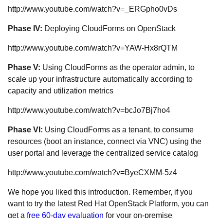
http://www.youtube.com/watch?v=_ERGpho0vDs
Phase IV:
Deploying CloudForms on OpenStack
http://www.youtube.com/watch?v=YAW-Hx8rQTM
Phase V:
Using CloudForms as the operator admin, to
scale up your infrastructure automatically according to
capacity and utilization metrics
http://www.youtube.com/watch?v=bcJo7Bj7ho4
Phase VI:
Using CloudForms as a tenant, to consume
resources (boot an instance, connect via VNC) using the
user portal and leverage the centralized service catalog
http://www.youtube.com/watch?v=ByeCXMM-5z4
We hope you liked this introduction. Remember, if you
want to try the latest Red Hat OpenStack Platform, you can
get a
free 60-day evaluation
for your on-premise