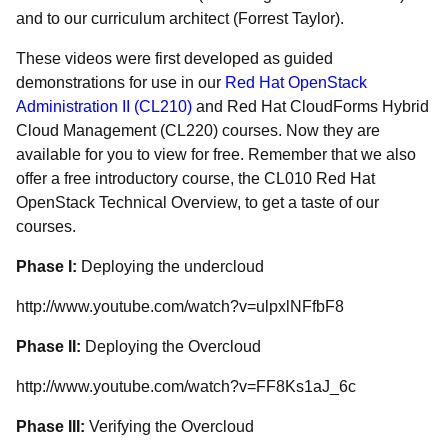
and to our curriculum architect (Forrest Taylor).
These videos were first developed as guided
demonstrations for use in our
Red Hat OpenStack
Administration II (CL210)
and Red Hat CloudForms Hybrid
Cloud Management (CL220) courses. Now they are
available for you to view for free. Remember that we also
offer a free introductory course, the CL010 Red Hat
OpenStack Technical Overview, to get a taste of our
courses.
Phase I:
Deploying the undercloud
http://www.youtube.com/watch?v=ulpxlNFfbF8
Phase II:
Deploying the Overcloud
http://www.youtube.com/watch?v=FF8Ks1aJ_6c
Phase III:
Verifying the Overcloud