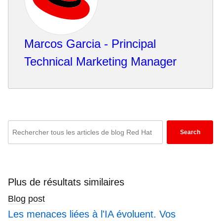
Marcos Garcia - Principal
Technical Marketing Manager
Enter
Search
keywords
here
to
search
Plus de résultats similaires
blogs
Blog post
Les menaces liées à l'IA évoluent. Vos