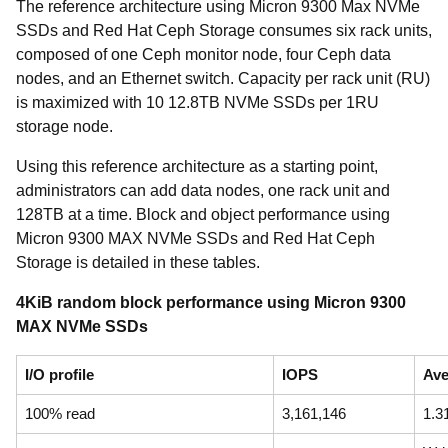
The
reference architecture using Micron 9300 Max NVMe
SSDs and Red Hat Ceph Storage consumes six rack units,
composed of one Ceph monitor node, four Ceph data
nodes, and an Ethernet switch. Capacity per rack unit (RU)
is maximized with 10 12.8TB NVMe SSDs per 1RU
storage node.
Using this reference architecture as a starting point,
administrators can add data nodes, one rack unit and
128TB at a time. Block and object performance using
Micron 9300 MAX NVMe SSDs and Red Hat Ceph
Storage is detailed in these tables.
4KiB random block performance using Micron 9300
MAX NVMe SSDs
I/O profile
IOPS
Ave
100% read
3,161,146
1.3