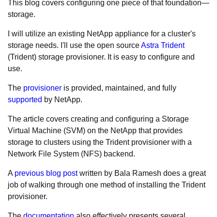
This blog covers configuring one piece of that foundation—
storage.
I will utilize an existing NetApp appliance for a cluster's
storage needs.
I'll use the open source
Astra Trident
(Trident) storage provisioner. It is easy to configure and
use.
The
provisioner
is provided, maintained, and fully
supported
by NetApp.
The article covers creating and configuring a Storage
Virtual Machine (SVM) on the NetApp that provides
storage to clusters using the Trident provisioner with a
Network File System (NFS) backend.
A
previous blog post
written by Bala Ramesh does a great
job of walking through one method of installing the Trident
provisioner.
The
documentation
also effectively presents several