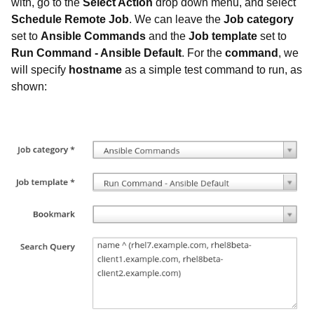
with, go to the
Select Action
drop down menu, and select
Schedule Remote Job
. We can leave the
Job category
set to
Ansible Commands
and the
Job template
set to
Run Command - Ansible Default
. For the
command
, we
will specify
hostname
as a simple test command to run, as
shown: