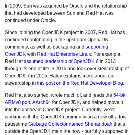
In 2009, Sun was acquired by Oracle and the relationship
that had developed between Sun and Red Hat was
continued under Oracle.
Since joining the OpenJDK project in 2007, Red Hat has
continued contributing in the upstream OpenJDK
community, as well as packaging and
supporting
OpenJDK
with
Red Hat Enterprise Linux
. For example,
Red Hat
assumed leadership of OpenJDK 6
in 2013
through its end of life in 2016 and took over stewardship of
OpenJDK 7 in 2015. Haley explains more about our
stewardship in
this post on the Red Hat Developer Blog
.
Red Hat also started, wrote much of, and leads the
64-bit
ARMv8 port, AArch64
for OpenJDK, and helped move it
into the upstream OpenJDK project. Currently, we’re
working with the OpenJDK community on a new ultra-low
pausetime
Garbage Collector named Shenandoah
that’s
outside the OpenJDK mainline now - but fully supported in