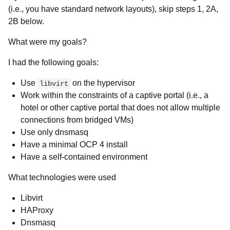
(i.e., you have standard network layouts), skip steps 1, 2A,
2B below.
What were my goals?
I had the following goals:
Use
on the hypervisor
libvirt
Work within the constraints of a captive portal (i.e., a
hotel or other captive portal that does not allow multiple
connections from bridged VMs)
Use only dnsmasq
Have a minimal OCP 4 install
Have a self-contained environment
What technologies were used
Libvirt
HAProxy
Dnsmasq