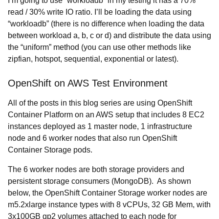
I’m going to use “workloadb” in my testing it has a 70%
read / 30% write IO ratio. I’ll be loading the data using
“workloadb” (there is no difference when loading the data
between workload a, b, c or d) and distribute the data using
the “uniform” method (you can use other methods like
zipfian, hotspot, sequential, exponential or latest).
OpenShift on AWS Test Environment
All of the posts in this blog series are using OpenShift
Container Platform on an AWS setup that includes 8 EC2
instances deployed as 1 master node, 1 infrastructure
node and 6 worker nodes that also run OpenShift
Container Storage pods.
The 6 worker nodes are both storage providers and
persistent storage consumers (MongoDB). As shown
below, the OpenShift Container Storage worker nodes are
m5.2xlarge instance types with 8 vCPUs, 32 GB Mem, with
3x100GB gp2 volumes attached to each node for