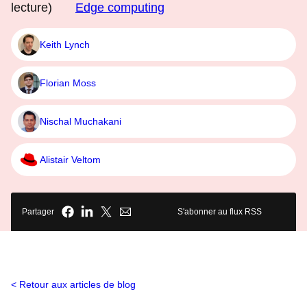
lecture)
Edge computing
Keith Lynch
Florian Moss
Nischal Muchakani
Alistair Veltom
Partager
S'abonner au flux RSS
Retour aux articles de blog