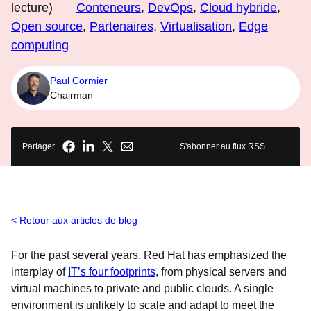
lecture)
Conteneurs
,
DevOps
,
Cloud hybride
,
Open source
,
Partenaires
,
Virtualisation
,
Edge
computing
Paul Cormier
Chairman
Partager
S'abonner au flux RSS
Retour aux articles de blog
For the past several years, Red Hat has emphasized the
interplay of
IT’s four footprints
, from physical servers and
virtual machines to private and public clouds. A single
environment is unlikely to scale and adapt to meet the